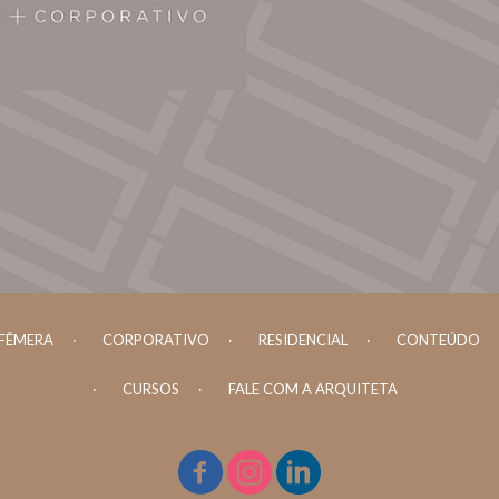
FÊMERA
CORPORATIVO
RESIDENCIAL
CONTEÚDO
CURSOS
FALE COM A ARQUITETA