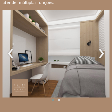
atender múltiplas funções.
‹
›