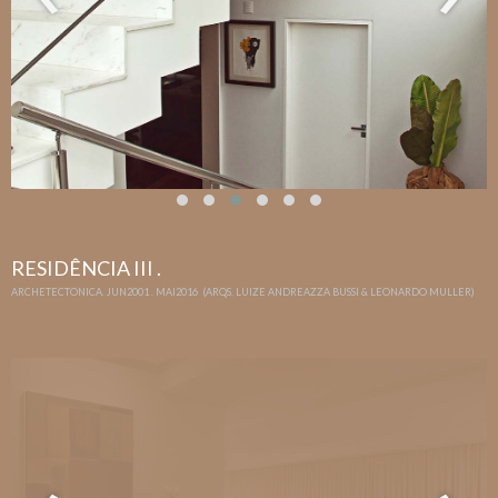
RESIDÊNCIA III .
ARCHETECTONICA. JUN2001 . MAI2016 (ARQS. LUIZE ANDREAZZA BUSSI & LEONARDO MULLER)