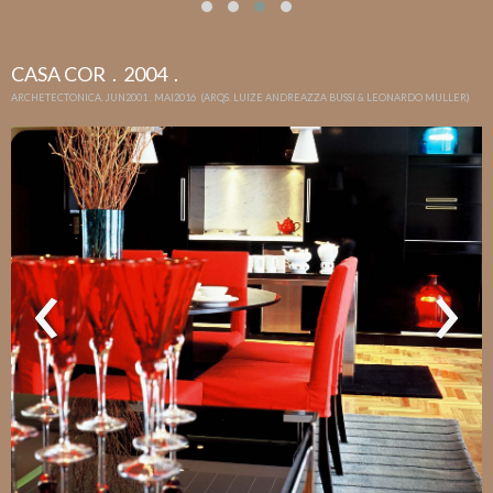
CASA COR . 2004 .
ARCHETECTONICA. JUN2001 . MAI2016 (ARQS. LUIZE ANDREAZZA BUSSI & LEONARDO MULLER)
‹
›