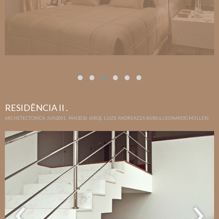
RESIDÊNCIA II .
ARCHETECTONICA. JUN2001 . MAI2016 (ARQS. LUIZE ANDREAZZA BUSSI & LEONARDO MULLER)
‹
›