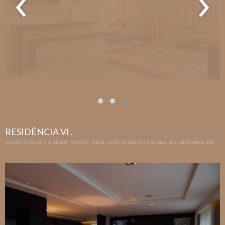
‹
›
RESIDÊNCIA VI .
ARCHETECTONICA. JUN2001 . MAI2016 (ARQS. LUIZE ANDREAZZA BUSSI & LEONARDO MULLER)