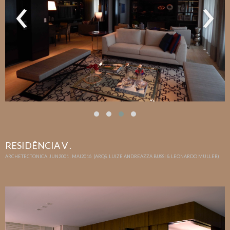
‹
›
RESIDÊNCIA V .
ARCHETECTONICA. JUN2001 . MAI2016 (ARQS. LUIZE ANDREAZZA BUSSI & LEONARDO MULLER)