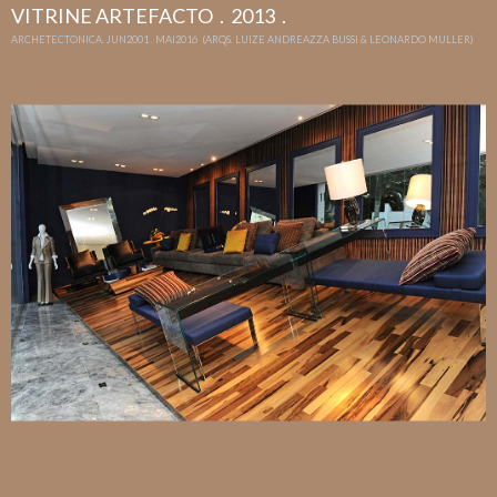
VITRINE ARTEFACTO . 2013 .
ARCHETECTONICA. JUN2001 . MAI2016 (ARQS. LUIZE ANDREAZZA BUSSI & LEONARDO MULLER)